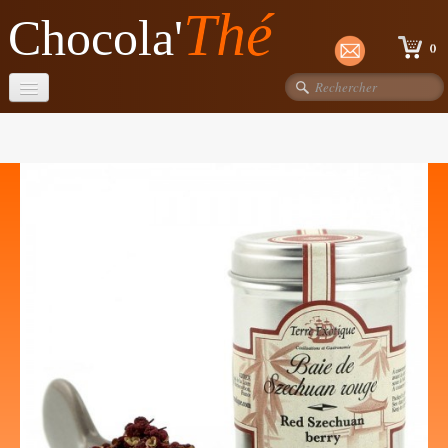
Thé
Chocola'
0
Accueil
Chocolats
Thés Dammann