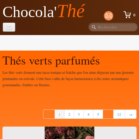
Thé
Chocola'
0
Accueil
Chocolats
Thés verts parfumés
Thés Dammann
Les thés verts donnent une tasse tonique et fraîche que l'on aime déguster par une jjournée
printanière ou estivale. Cette base s'allie de façon harmonieuse à des notes aromatiques
gourmandes, fruitées ou fleuries.
←
1
2
3
4
5
...
12
→